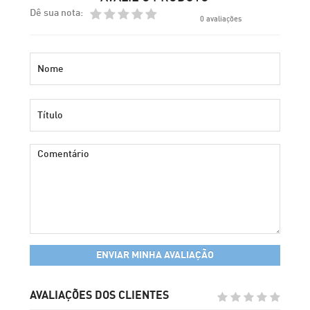
Dê sua nota:
Sortimento
NCC
0 avaliações
Marca
Bejo
Quantidade de Semente
2.500 sementes
Flag - Tipo
NCC
ENVIAR MINHA AVALIAÇÃO
AVALIAÇÕES DOS CLIENTES