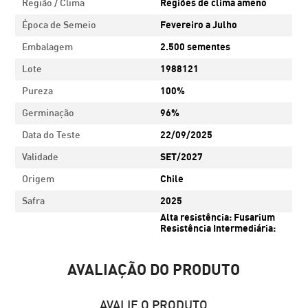
Região / Clima
Regiões de clima ameno
Época de Semeio
Fevereiro a Julho
Embalagem
2.500 sementes
Lote
1988121
Pureza
100%
Germinação
96%
Data do Teste
22/09/2025
Validade
SET/2027
Origem
Chile
Safra
2025
Alta resistência: Fusarium
Resistência Intermediária:
Ferrugem Branca NCC =
Observações
sementes limpa e recoberta
naturalmente. Não possui
AVALIAÇÃO DO PRODUTO
tratamento químico. DAT -
dias após transplante
Fabricante
Bejo Zaden BV
AVALIE O PRODUTO